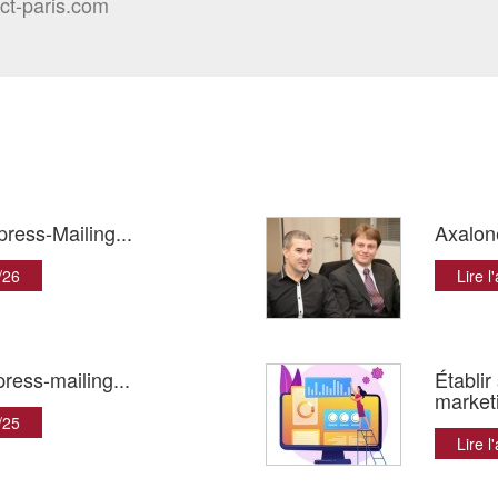
ct-paris.com
ress-Mailing...
Axalon
6/26
Lire l
ress-mailing...
Établir
marketi
0/25
Lire l